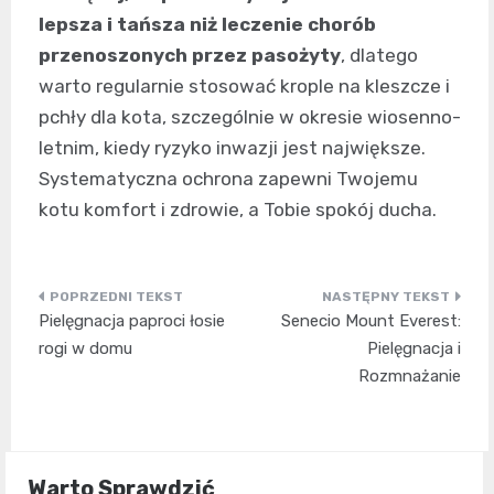
lepsza i tańsza niż leczenie chorób
przenoszonych przez pasożyty
, dlatego
warto regularnie stosować krople na kleszcze i
pchły dla kota, szczególnie w okresie wiosenno-
letnim, kiedy ryzyko inwazji jest największe.
Systematyczna ochrona zapewni Twojemu
kotu komfort i zdrowie, a Tobie spokój ducha.
Nawigacja
Pielęgnacja paproci łosie
Senecio Mount Everest:
wpisu
rogi w domu
Pielęgnacja i
Rozmnażanie
Warto Sprawdzić