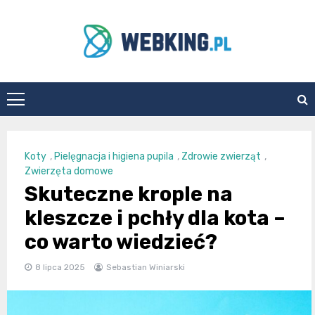
Skip
to
content
WebKing.pl
Koty
,
Pielęgnacja i higiena pupila
,
Zdrowie zwierząt
,
Zwierzęta domowe
Skuteczne krople na
kleszcze i pchły dla kota –
co warto wiedzieć?
8 lipca 2025
Sebastian Winiarski