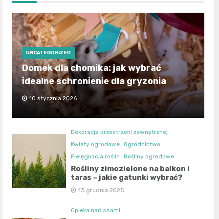
UNCATEGORIZED
Domek dla chomika: jak wybrać
idealne schronienie dla gryzonia
10 stycznia 2026
Dekoracja przestrzeni zewnętrznej
Kwiaty ogrodowe
Ogrodnictwo
Pielęgnacja roślin
Rośliny ogrodowe
Rośliny zimozielone na balkon i
taras – jakie gatunki wybrać?
13 grudnia 2025
Opieka nad psami