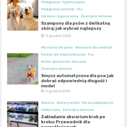
Pielęgnacja i higiena pupila
Pielęgnacja zwierząt
Psy
Zdrowie i higiena psów
Zwierzęta domowe
Szampony dla psów z delikatną
skórą: jak wybrać najlepszy
11 grudnia 2025
Akcesoria dla psów
Akcesoria dla zwierząt
Porady dla właścicieli psów
Psy
Wybór akcesoriów dla psów
Zwierzęta domowe
Smycz automatyczna dla psa: jak
dobrać odpowiednią długość i
model
4 grudnia 2025
Akwaria
Akwaryystyka
Dla początkujących
Hobbystyka
Zwierzęta domowe
Zakładanie akwarium krok po
kroku: Przewodnik dla
początkujących