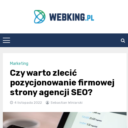
Skip
to
content
WebKing.pl
Marketing
Czy warto zlecić
pozycjonowanie firmowej
strony agencji SEO?
4 listopada 2022
Sebastian Winiarski