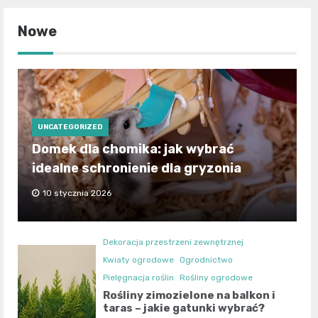
Nowe
UNCATEGORIZED
Domek dla chomika: jak wybrać
idealne schronienie dla gryzonia
10 stycznia 2026
Dekoracja przestrzeni zewnętrznej
Kwiaty ogrodowe
Ogrodnictwo
Pielęgnacja roślin
Rośliny ogrodowe
Rośliny zimozielone na balkon i
taras – jakie gatunki wybrać?