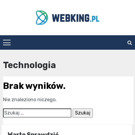
Skip
to
content
WebKing.pl
Technologia
Brak wyników.
Nie znaleziono niczego.
Szukaj:
Warto Sprawdzić