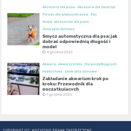
Akcesoria dla psów
Akcesoria dla zwierząt
Porady dla właścicieli psów
Psy
Wybór akcesoriów dla psów
Zwierzęta domowe
Smycz automatyczna dla psa: jak
dobrać odpowiednią długość i
model
4 grudnia 2025
Akwaria
Akwaryystyka
Dla początkujących
Hobbystyka
Zwierzęta domowe
Zakładanie akwarium krok po
kroku: Przewodnik dla
początkujących
1 grudnia 2025
COPYRIGHT (C). WSZYSTKIE PRAWA ZASTRZEŻONE.