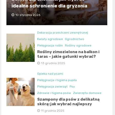
idealne schronienie dla gryzonia
10 stycznia 2026
Dekoracja przestrzeni zewnętrznej
Kwiaty ogrodowe
Ogrodnictwo
Pielęgnacja roślin
Rośliny ogrodowe
Rośliny zimozielone na balkon i
taras – jakie gatunki wybrać?
13 grudnia 2025
Opieka nad psami
Pielęgnacja i higiena pupila
Pielęgnacja zwierząt
Psy
Zdrowie i higiena psów
Zwierzęta domowe
Szampony dla psów z delikatną
skórą: jak wybrać najlepszy
11 grudnia 2025