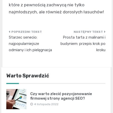
które z pewnością zachwycą nie tylko
najmłodszych, ale również dorosłych łasuchów!
Nawigacja
Starzec senecio:
Prosta tarta z malinami i
wpisu
najpopularniejsze
budyniem: przepis krok po
odmiany i ich pielęgnacja
kroku
Warto Sprawdzić
Czy warto zlecić pozycjonowanie
firmowej strony agencji SEO?
4 listopada 2022