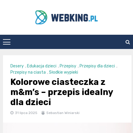
Skip
to
content
WebKing.pl
Desery
,
Edukacja dzieci
,
Przepisy
,
Przepisy dla dzieci
,
Przepisy na ciasta
,
Słodkie wypieki
Kolorowe ciasteczka z
m&m’s – przepis idealny
dla dzieci
31 lipca 2025
Sebastian Winiarski