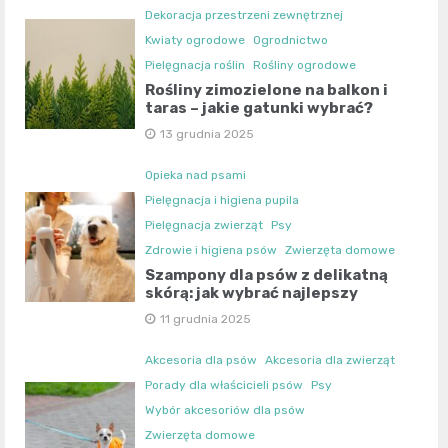
Dekoracja przestrzeni zewnętrznej
Kwiaty ogrodowe
Ogrodnictwo
Pielęgnacja roślin
Rośliny ogrodowe
Rośliny zimozielone na balkon i
taras – jakie gatunki wybrać?
13 grudnia 2025
Opieka nad psami
Pielęgnacja i higiena pupila
Pielęgnacja zwierząt
Psy
Zdrowie i higiena psów
Zwierzęta domowe
Szampony dla psów z delikatną
skórą: jak wybrać najlepszy
11 grudnia 2025
Akcesoria dla psów
Akcesoria dla zwierząt
Porady dla właścicieli psów
Psy
Wybór akcesoriów dla psów
Zwierzęta domowe