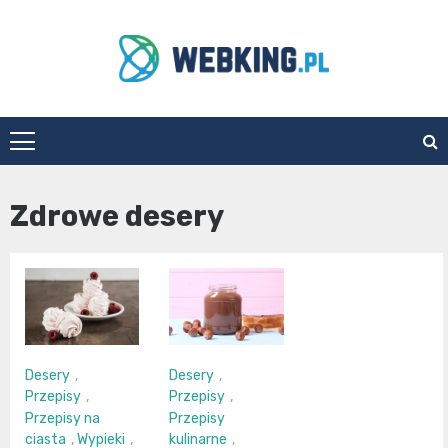
Skip
to
content
WebKing.pl
Zdrowe desery
Desery
,
Desery
,
Przepisy
,
Przepisy
,
Przepisy na
Przepisy
ciasta
,
Wypieki
,
kulinarne
,