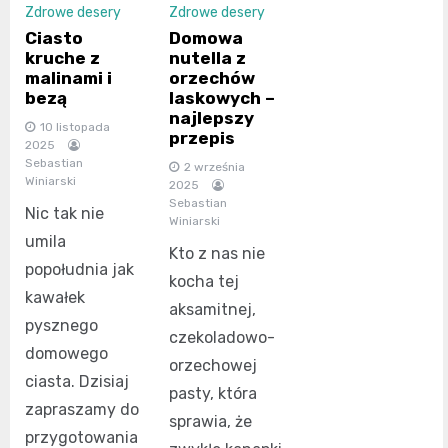
Zdrowe desery
Zdrowe desery
Ciasto
Domowa
kruche z
nutella z
malinami i
orzechów
bezą
laskowych –
najlepszy
10 listopada
przepis
2025
Sebastian
2 września
Winiarski
2025
Sebastian
Nic tak nie
Winiarski
umila
Kto z nas nie
popołudnia jak
kocha tej
kawałek
aksamitnej,
pysznego
czekoladowo-
domowego
orzechowej
ciasta. Dzisiaj
pasty, która
zapraszamy do
sprawia, że
przygotowania